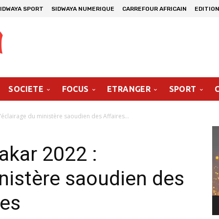
IDWAYA SPORT
SIDWAYA NUMERIQUE
CARREFOUR AFRICAIN
EDITION
SOCIETE
FOCUS
ETRANGER
SPORT
’éclairage du ministère saoudien des Affaires...
Le
vi
akar 2022 :
inistère saoudien des
res