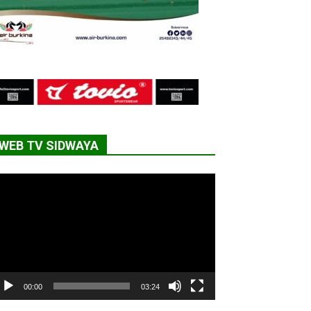
WEB TV SIDWAYA
cteur
déo
00:00
03:24