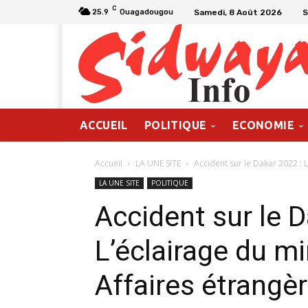
C
Samedi, 8 Août 2026
S
25.9
Ouagadougou
ACCUEIL
POLITIQUE
ECONOMIE
Accueil
LA UNE SITE
Accident sur le Dakar 2022 : L
LA UNE SITE
POLITIQUE
Accident sur le D
L’éclairage du m
Affaires étrangè