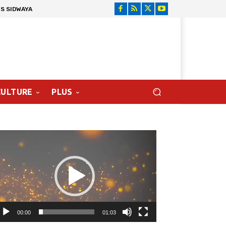
S SIDWAYA
CULTURE
PLUS
cteur
déo
00:00
01:03