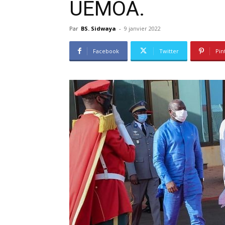
UEMOA.
Par
BS. Sidwaya
-
9 janvier 2022
Facebook
Twitter
Pin