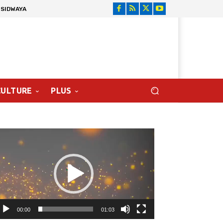
 SIDWAYA
CULTURE
PLUS
cteur
déo
00:00
01:03