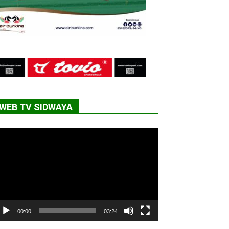
WEB TV SIDWAYA
cteur
déo
00:00
03:24