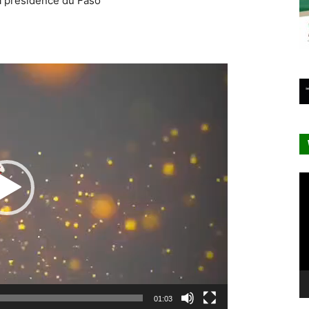
a présidence du Faso
Lecteur
vidéo
Le
vi
01:03