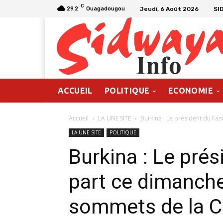
C
Jeudi, 6 Août 2026
SI
29.2
Ouagadougou
ACCUEIL
POLITIQUE
ECONOMIE
Accueil
LA UNE SITE
Burkina : Le président du Fas
LA UNE SITE
POLITIQUE
Burkina : Le pré
part ce dimanche
sommets de la C