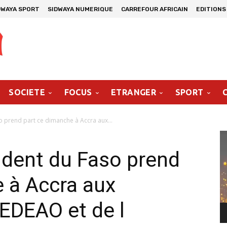
DWAYA SPORT
SIDWAYA NUMERIQUE
CARREFOUR AFRICAIN
EDITIONS
SOCIETE
FOCUS
ETRANGER
SPORT
o prend part ce dimanche à Accra aux...
Le
vi
sident du Faso prend
 à Accra aux
EDEAO et de l