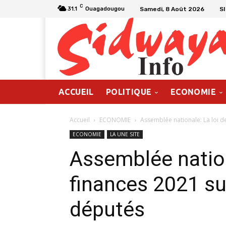
C
Samedi, 8 Août 2026
S
31.1
Ouagadougou
ACCUEIL
POLITIQUE
ECONOMIE
Accueil
ECONOMIE
Assemblée nationale: La loi d
ECONOMIE
LA UNE SITE
Assemblée nation
finances 2021 sur
députés