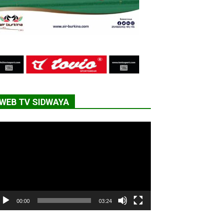
WEB TV SIDWAYA
cteur
déo
00:00
03:24