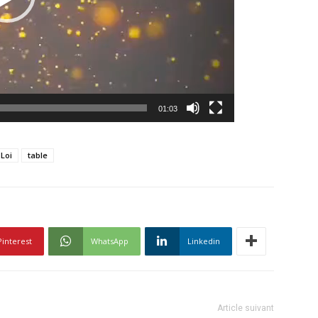
01:03
Loi
table
Pinterest
WhatsApp
Linkedin
Article suivant