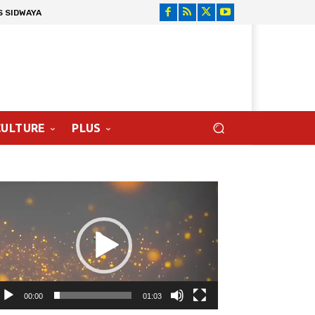
S SIDWAYA
CULTURE
PLUS
cteur
déo
00:00
01:03