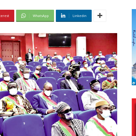
terest
WhatsApp
Linkedin