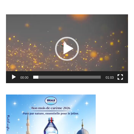
Lecteur
vidéo
00:00
01:03