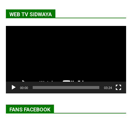
WEB TV SIDWAYA
Lecteur
vidéo
00:00
03:24
FANS FACEBOOK