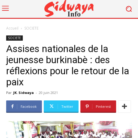
Accueil
SOCIETE
SOCIETE
Assises nationales de la
jeunesse burkinabè : des
réflexions pour le retour de la
paix
Par
JK. Sidwaya
-
20 juin 2021
Facebook
Twitter
Pinterest