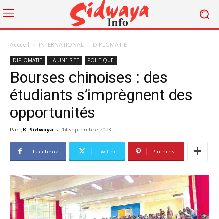
Accueil
INTERNATIONAL
DIPLOMATIE
DIPLOMATIE
LA UNE SITE
POLITIQUE
Bourses chinoises : des
étudiants s’imprègnent des
opportunités
Par
JK. Sidwaya
-
14 septembre 2023
Facebook
Twitter
Pinterest