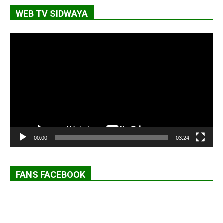
WEB TV SIDWAYA
Lecteur
vidéo
00:00
03:24
FANS FACEBOOK