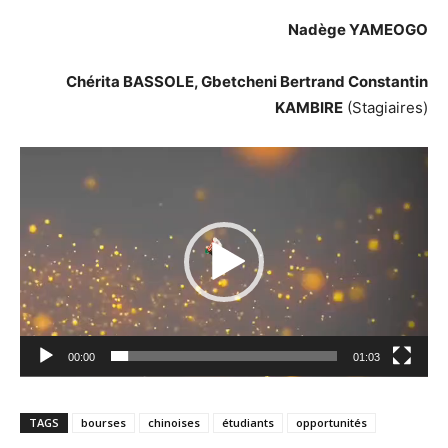
Nadège YAMEOGO
Chérita BASSOLE,
Gbetcheni Bertrand Constantin
KAMBIRE
(Stagiaires)
Lecteur
vidéo
00:00
01:03
TAGS
bourses
chinoises
étudiants
opportunités