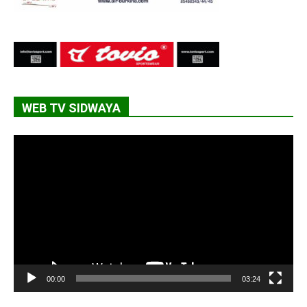
WEB TV SIDWAYA
Lecteur
vidéo
00:00
03:24