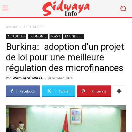
Accueil
ACTUALITES
ACTUALITES
ECONOMIE
FLASH
LA UNE SITE
Burkina: adoption d’un projet
de loi pour une meilleure
régulation des microfinances
Par
Wamini SIDWAYA
-
30 octobre 2024
Facebook
Twitter
Pinterest