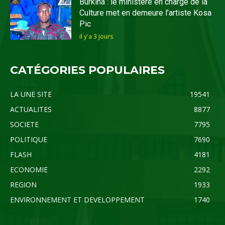
Burkina : le ministère en charge de la
Culture met en demeure l’artiste Kosa
Pic
il y'a 3 jours
CATÉGORIES POPULAIRES
LA UNE SITE
19541
ACTUALITES
8877
SOCIETE
7795
POLITIQUE
7690
FLASH
4181
ECONOMIE
2292
REGION
1933
ENVIRONNEMENT ET DEVELOPPEMENT
1740