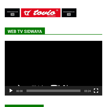
WEB TV SIDWAYA
Lecteur
vidéo
00:00
03:24