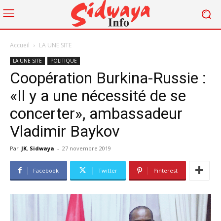
Accueil
LA UNE SITE
LA UNE SITE
POLITIQUE
Coopération Burkina-Russie :
«Il y a une nécessité de se
concerter», ambassadeur
Vladimir Baykov
Par
JK. Sidwaya
-
27 novembre 2019
Facebook
Twitter
Pinterest