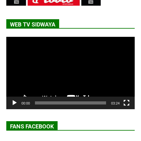
WEB TV SIDWAYA
Lecteur
vidéo
00:00
03:24
FANS FACEBOOK