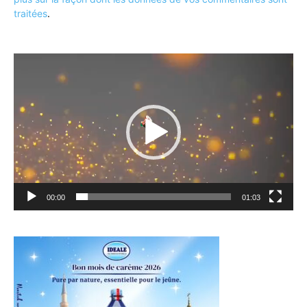
traitées
.
Lecteur
vidéo
00:00
01:03