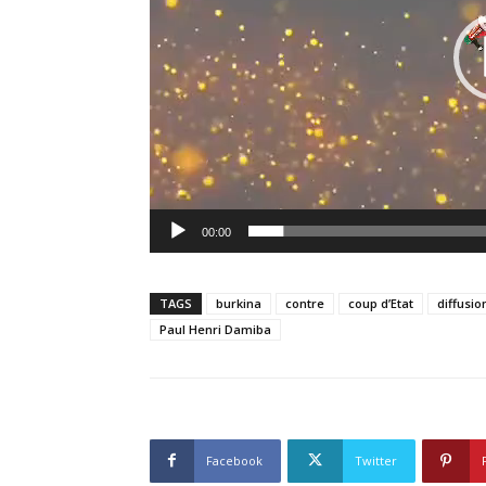
00:00
TAGS
burkina
contre
coup d’Etat
diffusio
Paul Henri Damiba
Facebook
Twitter