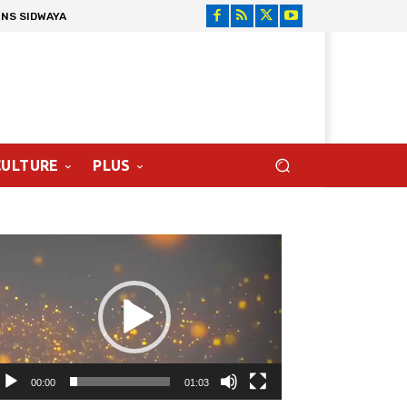
ONS SIDWAYA
CULTURE
PLUS
cteur
déo
00:00
01:03