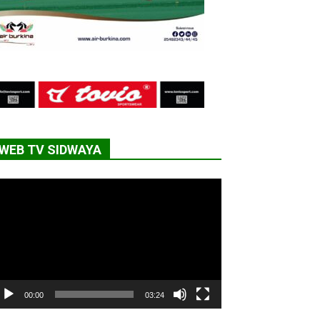
WEB TV SIDWAYA
cteur
déo
00:00
03:24