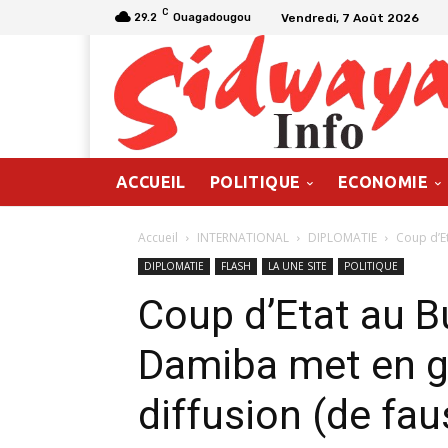
C
Vendredi, 7 Août 2026
29.2
Ouagadougou
ACCUEIL
POLITIQUE
ECONOMIE
Accueil
INTERNATIONAL
DIPLOMATIE
Coup d’Et
DIPLOMATIE
FLASH
LA UNE SITE
POLITIQUE
Coup d’Etat au Bu
Damiba met en g
diffusion (de fa