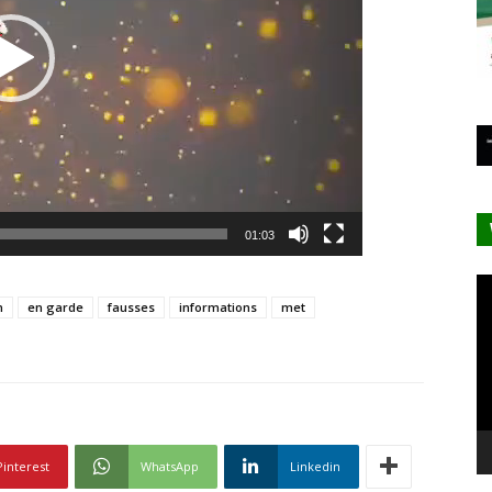
01:03
Le
vi
n
en garde
fausses
informations
met
Pinterest
WhatsApp
Linkedin