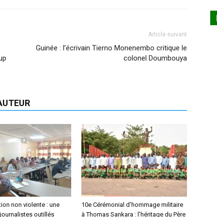
Article suivant
Guinée : l’écrivain Tierno Monenembo critique le
up
colonel Doumbouya
'AUTEUR
on non violente : une
10e Cérémonial d’hommage militaire
journalistes outillés
à Thomas Sankara : l’héritage du Père