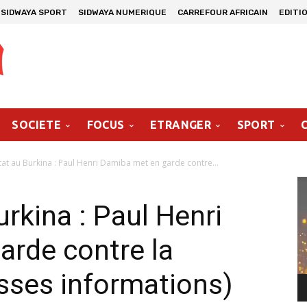
SIDWAYA SPORT
SIDWAYA NUMERIQUE
CARREFOUR AFRICAIN
EDITI
SOCIETE
FOCUS
ETRANGER
SPORT
at au Burkina : Paul Henri Damiba met en garde contre...
Le
vi
rkina : Paul Henri
arde contre la
usses informations)