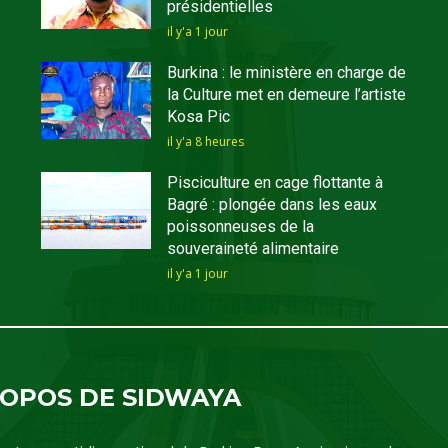
présidentielles
il y'a 1 jour
Burkina : le ministère en charge de
la Culture met en demeure l’artiste
Kosa Pic
il y'a 8 heures
Pisciculture en cage flottante à
Bagré : plongée dans les eaux
poissonneuses de la
souveraineté alimentaire
il y'a 1 jour
ROPOS DE SIDWAYA