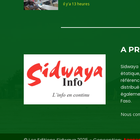
il y'a 13 heures
A P
Sidwaya 
étatique
référenc
distribu
égalemen
Faso.
Nous con
© Les Editions Sidwaya 2025 - Conception:
Agenc