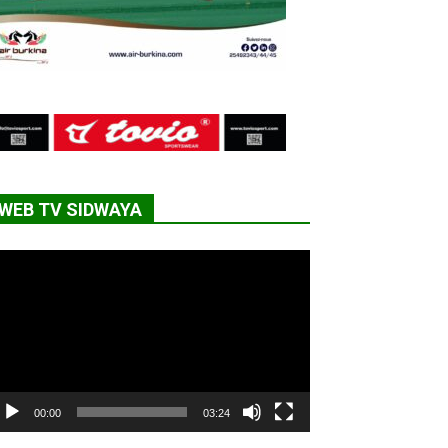
WEB TV SIDWAYA
cteur
déo
00:00
03:24