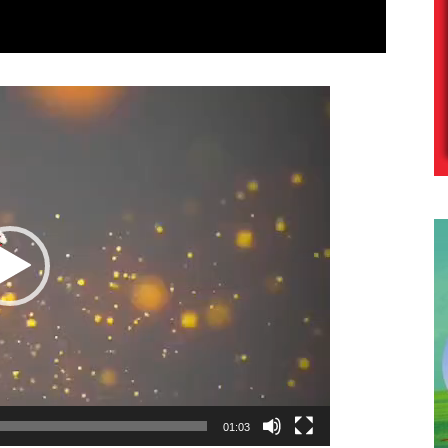
Lecteur
vidéo
01:03