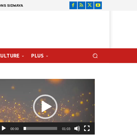
ONS SIDWAYA
CULTURE
PLUS
cteur
déo
00:00
01:03