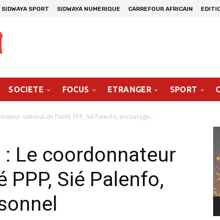
SIDWAYA SPORT
SIDWAYA NUMERIQUE
CARREFOUR AFRICAIN
EDITI
SOCIETE
FOCUS
ETRANGER
SPORT
nateur national de l’unité PPP, Sié Palenfo, encourage...
Le
vi
 : Le coordonnateur
té PPP, Sié Palenfo,
rsonnel