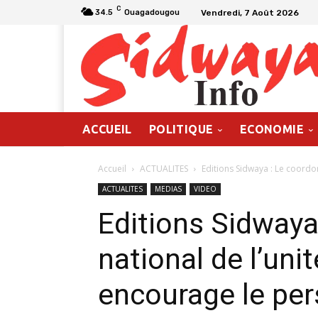
C
Vendredi, 7 Août 2026
34.5
Ouagadougou
ACCUEIL
POLITIQUE
ECONOMIE
Accueil
ACTUALITES
Editions Sidwaya : Le coordon
ACTUALITES
MEDIAS
VIDEO
Editions Sidwaya
national de l’uni
encourage le pe