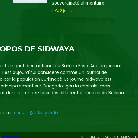
souveraineté alimentaire
il y'a 2 jours
ROPOS DE SIDWAYA
est un quotidien national du Burkina Faso. Ancien journal
, il est aujourd'hui considéré comme un journal de
e par la population Burkinabè. Le journal Sidwaya est
é principalement sur Ouagadougou la capitale, mais
t dans les chefs-lieux des différentes régions du Burkina
tacter:
contact@sidwaya.info
e
UBICOM
NOS UNES
L’AIR DU TEMPS
L