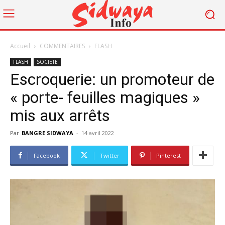
Accueil
COMMENTAIRES
FLASH
FLASH
SOCIETE
Escroquerie: un promoteur de
« porte- feuilles magiques »
mis aux arrêts
Par
BANGRE SIDWAYA
-
14 avril 2022
Facebook
Twitter
Pinterest