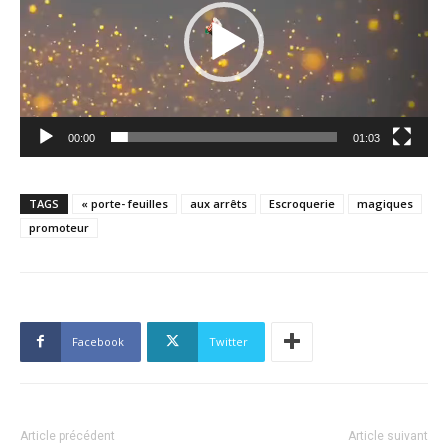
00:00
01:03
TAGS
« porte- feuilles
aux arrêts
Escroquerie
magiques
promoteur
Facebook
Twitter
Article précédent
Article suivant