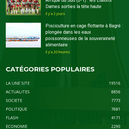
Afrique du Sud (0-1) : les Etalons
Dames sorties la tête haute
il y'a 2 jours
Pisciculture en cage flottante à Bagré :
plongée dans les eaux
poissonneuses de la souveraineté
alimentaire
il y'a 20 heures
CATÉGORIES POPULAIRES
LA UNE SITE
19516
ACTUALITES
8856
SOCIETE
7773
POLITIQUE
7681
FLASH
4171
ECONOMIE
2290