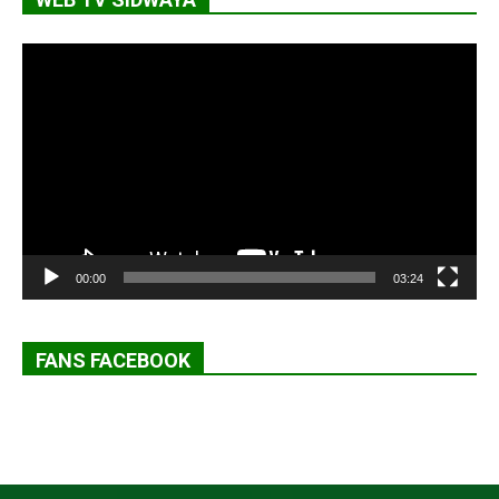
Lecteur
vidéo
00:00
03:24
FANS FACEBOOK