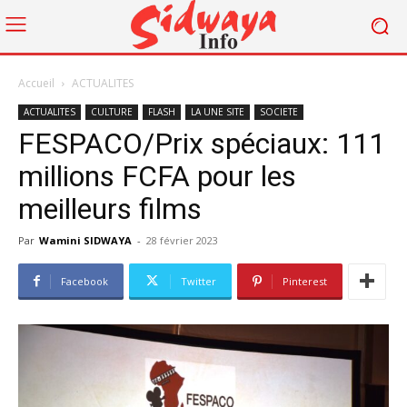
Accueil
ACTUALITES
ACTUALITES
CULTURE
FLASH
LA UNE SITE
SOCIETE
FESPACO/Prix spéciaux: 111
millions FCFA pour les
meilleurs films
Par
Wamini SIDWAYA
-
28 février 2023
Facebook
Twitter
Pinterest