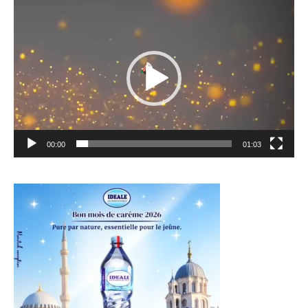
Lecteur
vidéo
00:00
01:03