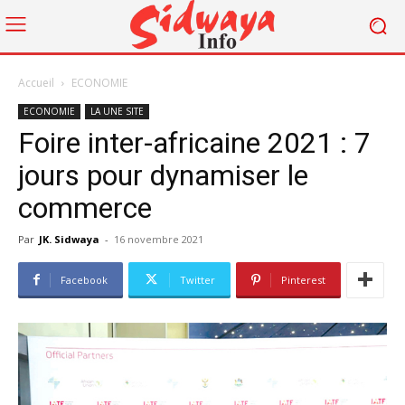
Accueil
ECONOMIE
ECONOMIE
LA UNE SITE
Foire inter-africaine 2021 : 7
jours pour dynamiser le
commerce
Par
JK. Sidwaya
-
16 novembre 2021
Facebook
Twitter
Pinterest