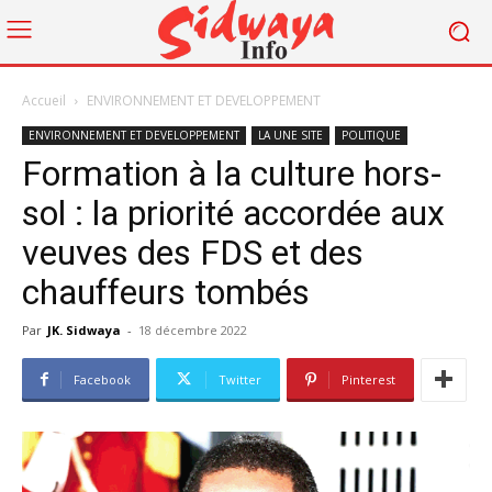
Accueil
ENVIRONNEMENT ET DEVELOPPEMENT
ENVIRONNEMENT ET DEVELOPPEMENT
LA UNE SITE
POLITIQUE
Formation à la culture hors-
sol : la priorité accordée aux
veuves des FDS et des
chauffeurs tombés
Par
JK. Sidwaya
-
18 décembre 2022
Facebook
Twitter
Pinterest