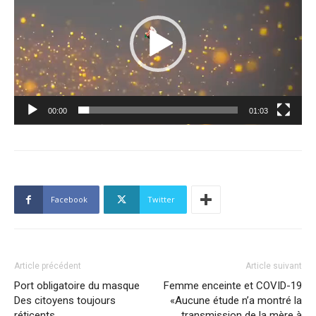
00:00
01:03
Facebook
Twitter
Article précédent
Article suivant
Port obligatoire du masque
Femme enceinte et COVID-19
Des citoyens toujours
«Aucune étude n’a montré la
réticents
transmission de la mère à