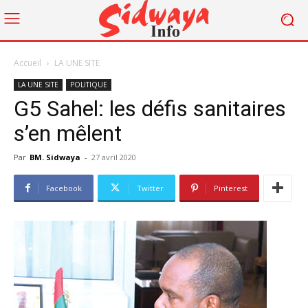
Accueil
LA UNE SITE
LA UNE SITE
POLITIQUE
G5 Sahel: les défis sanitaires
s’en mêlent
Par
BM. Sidwaya
-
27 avril 2020
Facebook
Twitter
Pinterest