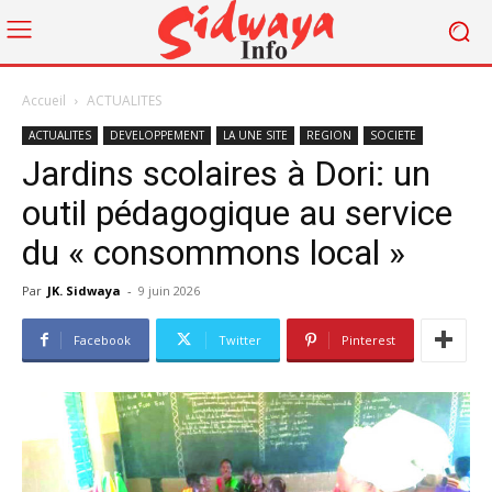
Accueil
ACTUALITES
ACTUALITES
DEVELOPPEMENT
LA UNE SITE
REGION
SOCIETE
Jardins scolaires à Dori: un
outil pédagogique au service
du « consommons local »
Par
JK. Sidwaya
-
9 juin 2026
Facebook
Twitter
Pinterest