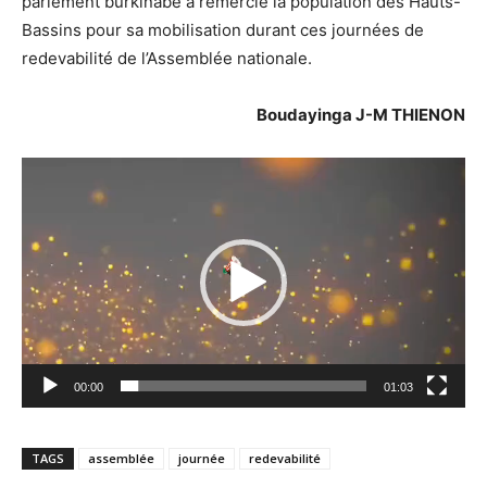
parlement burkinabè a remercié la population des Hauts-
Bassins pour sa mobilisation durant ces journées de
redevabilité de l’Assemblée nationale.
Boudayinga J-M THIENON
Lecteur
vidéo
00:00
01:03
TAGS
assemblée
journée
redevabilité