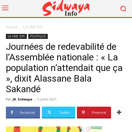
Accueil
LA UNE SITE
LA UNE SITE
POLITIQUE
Journées de redevabilité de
l’Assemblée nationale : « La
population n’attendait que ça
», dixit Alassane Bala
Sakandé
Par
JK. Sidwaya
-
5 juillet 2021
Facebook
Twitter
Pinterest