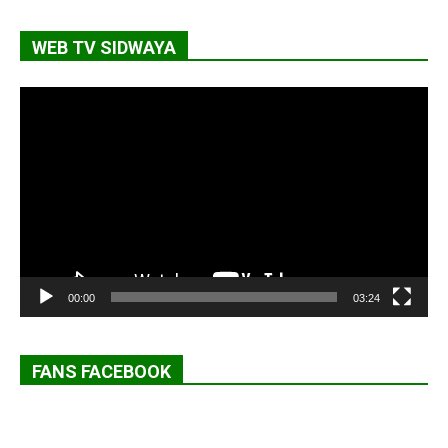
WEB TV SIDWAYA
Lecteur
vidéo
00:00
03:24
FANS FACEBOOK