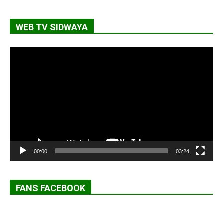
WEB TV SIDWAYA
Lecteur
vidéo
00:00
03:24
FANS FACEBOOK