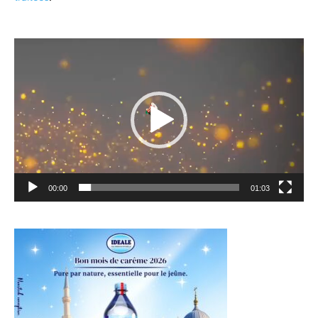
Lecteur
vidéo
00:00
01:03