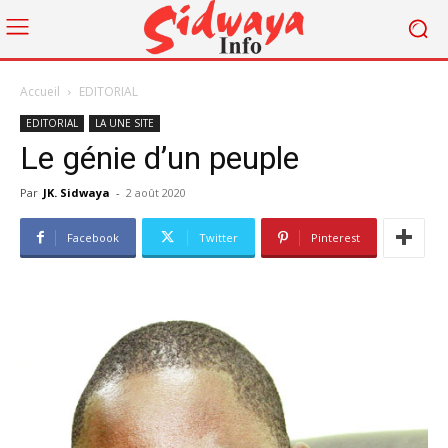
Accueil
EDITORIAL
EDITORIAL
LA UNE SITE
Le génie d’un peuple
Par
JK. Sidwaya
-
2 août 2020
Facebook
Twitter
Pinterest