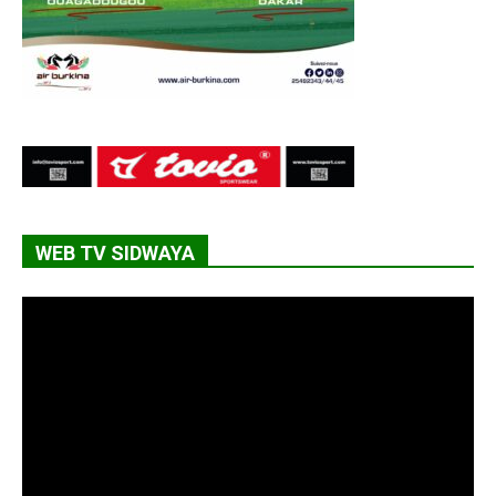
WEB TV SIDWAYA
Lecteur
vidéo