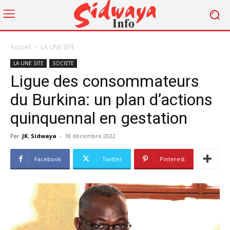
Accueil
LA UNE SITE
LA UNE SITE
SOCIETE
Ligue des consommateurs
du Burkina: un plan d’actions
quinquennal en gestation
Par
JK. Sidwaya
-
18 décembre 2022
Facebook
Twitter
Pinterest