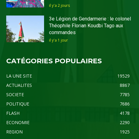
il y'a 2 jours
3e Légion de Gendarmerie : le colonel
Théophile Florian Koudbi Tago aux
commandes
il y'a 1 jour
CATÉGORIES POPULAIRES
LA UNE SITE
19529
ACTUALITES
8867
SOCIETE
7785
POLITIQUE
7686
FLASH
4178
ECONOMIE
2290
REGION
1925