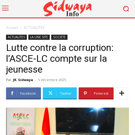
Accueil
ACTUALITES
ACTUALITES
LA UNE SITE
SOCIETE
Lutte contre la corruption:
l’ASCE-LC compte sur la
jeunesse
Par
JK. Sidwaya
-
5 décembre 2025
Facebook
Twitter
Pinterest