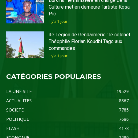
Burkina : le ministère en charge de la
Culture met en demeure l’artiste Kosa
Pic
il y'a 1 jour
3e Légion de Gendarmerie : le colonel
Théophile Florian Koudbi Tago aux
commandes
il y'a 1 jour
CATÉGORIES POPULAIRES
LA UNE SITE
19529
ACTUALITES
8867
SOCIETE
7785
POLITIQUE
7686
FLASH
4178
ECONOMIE
2290