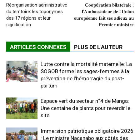
Réorganisation administrative
𝐂𝐨𝐨𝐩é𝐫𝐚𝐭𝐢𝐨𝐧 𝐛𝐢𝐥𝐚𝐭𝐞́𝐫𝐚𝐥𝐞 :
du territoire: les toponymes
𝐥’𝐀𝐦𝐛𝐚𝐬𝐬𝐚𝐝𝐞𝐮𝐫 𝐝𝐞 𝐥’𝐔𝐧𝐢𝐨𝐧
des 17 régions et leur
𝐞𝐮𝐫𝐨𝐩𝐞́𝐞𝐧𝐧𝐞 𝐟𝐚𝐢𝐭 𝐬𝐞𝐬 𝐚𝐝𝐢𝐞𝐮𝐱 𝐚𝐮
signification
𝐏𝐫𝐞𝐦𝐢𝐞𝐫 𝐦𝐢𝐧𝐢𝐬𝐭𝐫𝐞
ARTICLES CONNEXES
PLUS DE L'AUTEUR
Lutte contre la mortalité maternelle: La
SOGOB forme les sages-femmes à la
prévention de l’hémorragie du post-
partum
Espace vert du secteur n°4 de Manga:
Une centaine de plants pour reverdir le
site
Immersion patriotique obligatoire 2026
: Le ministre Nacanabo aux côtés des