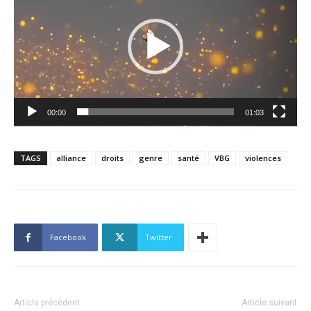
00:00
01:03
TAGS
alliance
droits
genre
santé
VBG
violences
Facebook
Twitter
Article précédent
Article suivant