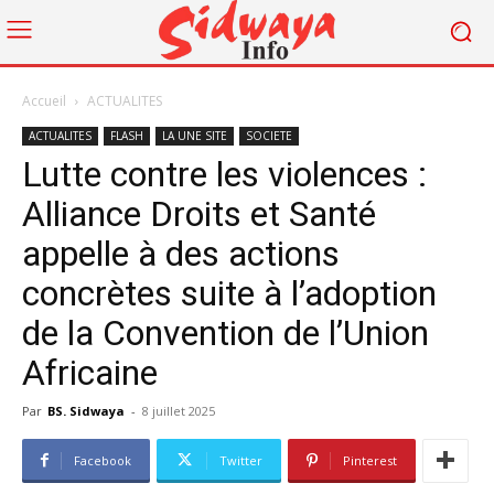
Accueil
ACTUALITES
ACTUALITES
FLASH
LA UNE SITE
SOCIETE
Lutte contre les violences :
Alliance Droits et Santé
appelle à des actions
concrètes suite à l’adoption
de la Convention de l’Union
Africaine
Par
BS. Sidwaya
-
8 juillet 2025
Facebook
Twitter
Pinterest