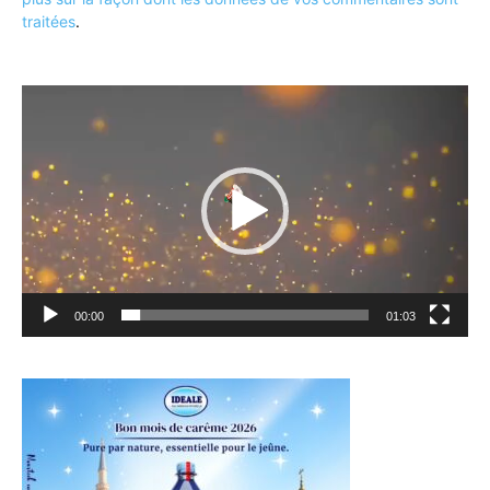
traitées
.
Lecteur
vidéo
00:00
01:03