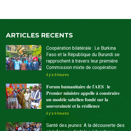
ARTICLES RECENTS
Coopération bilatérale : Le Burkina
Faso et la République du Burundi se
rapprochent à travers leur première
Commission mixte de coopération
il y'a 6 heures
𝐅𝐨𝐫𝐮𝐦 𝐡𝐮𝐦𝐚𝐧𝐢𝐭𝐚𝐢𝐫𝐞 𝐝𝐞 𝐥’𝐀𝐄𝐒 : 𝐥𝐞
𝐏𝐫𝐞𝐦𝐢𝐞𝐫 𝐦𝐢𝐧𝐢𝐬𝐭𝐫𝐞 𝐚𝐩𝐩𝐞𝐥𝐥𝐞 𝐚̀ 𝐜𝐨𝐧𝐬𝐭𝐫𝐮𝐢𝐫𝐞
𝐮𝐧 𝐦𝐨𝐝𝐞̀𝐥𝐞 𝐬𝐚𝐡𝐞́𝐥𝐢𝐞𝐧 𝐟𝐨𝐧𝐝𝐞́ 𝐬𝐮𝐫 𝐥𝐚
𝐬𝐨𝐮𝐯𝐞𝐫𝐚𝐢𝐧𝐞𝐭𝐞́ 𝐞𝐭 𝐥𝐚 𝐫𝐞́𝐬𝐢𝐥𝐢𝐞𝐧𝐜𝐞
il y'a 6 heures
Santé des jeunes: A la découverte des