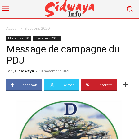
Accueil
Elections 2020
Elections 2020
Législatives 2020
Message de campagne du
PDJ
Par
JK. Sidwaya
-
10 novembre 2020
Facebook
Twitter
Pinterest