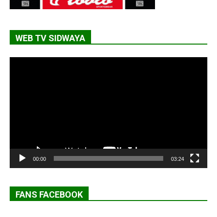
WEB TV SIDWAYA
Lecteur
vidéo
00:00
03:24
FANS FACEBOOK