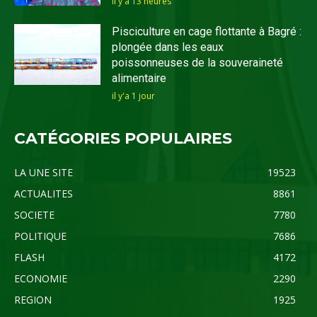
il y'a 13 heures
Pisciculture en cage flottante à Bagré :
plongée dans les eaux
poissonneuses de la souveraineté
alimentaire
il y'a 1 jour
CATÉGORIES POPULAIRES
LA UNE SITE
19523
ACTUALITES
8861
SOCIETE
7780
POLITIQUE
7686
FLASH
4172
ECONOMIE
2290
REGION
1925