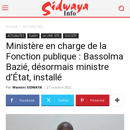
Accueil
ACTUALITES
ACTUALITES
FLASH
LA UNE SITE
SOCIETE
Ministère en charge de la
Fonction publique : Bassolma
Bazié, désormais ministre
d’État, installé
Par
Wamini SIDWAYA
-
27 octobre 2022
Facebook
Twitter
Pinterest