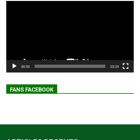
Lecteur
vidéo
00:00
03:24
FANS FACEBOOK