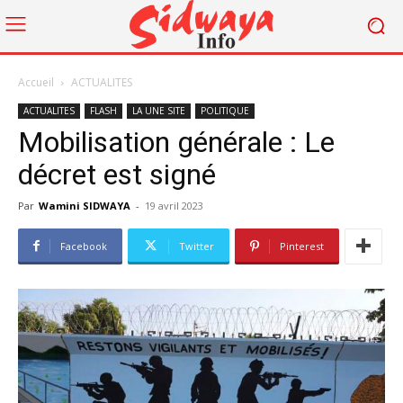
Accueil
ACTUALITES
ACTUALITES
FLASH
LA UNE SITE
POLITIQUE
Mobilisation générale : Le
décret est signé
Par
Wamini SIDWAYA
-
19 avril 2023
Facebook
Twitter
Pinterest