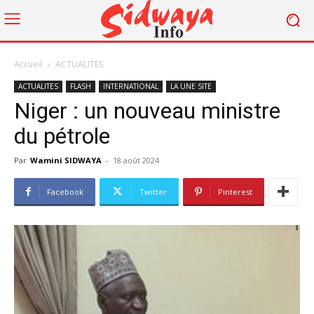
Accueil
ACTUALITES
ACTUALITES
FLASH
INTERNATIONAL
LA UNE SITE
Niger : un nouveau ministre
du pétrole
Par
Wamini SIDWAYA
-
18 août 2024
Facebook
Twitter
Pinterest