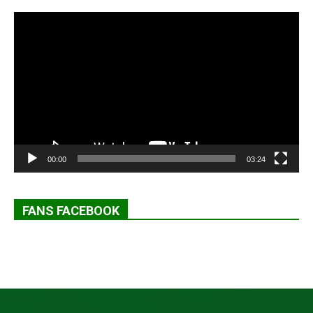
Lecteur
vidéo
00:00
03:24
FANS FACEBOOK