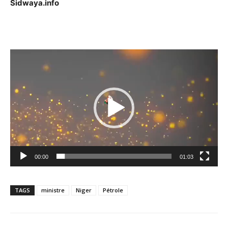
Sidwaya.info
Lecteur
vidéo
00:00
01:03
TAGS
ministre
Niger
Pétrole