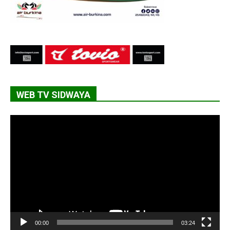
WEB TV SIDWAYA
Lecteur
vidéo
00:00
03:24