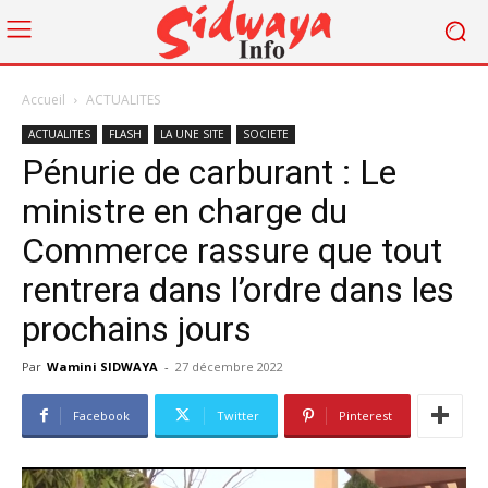
Accueil
ACTUALITES
ACTUALITES
FLASH
LA UNE SITE
SOCIETE
Pénurie de carburant : Le
ministre en charge du
Commerce rassure que tout
rentrera dans l’ordre dans les
prochains jours
Par
Wamini SIDWAYA
-
27 décembre 2022
Facebook
Twitter
Pinterest