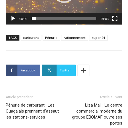
00:00
01:03
TAGS
carburant
Pénurie
rationnement
super 91
Facebook
Twitter
Article précédent
Article suivant
Pénurie de carburant : Les
Liza Mall : Le centre
Ouagalais prennent d’assaut
commercial moderne du
les stations-services
groupe EBOMAF ouvre ses
portes