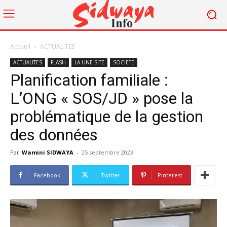
Accueil
ACTUALITES
ACTUALITES
FLASH
LA UNE SITE
SOCIETE
Planification familiale :
L’ONG « SOS/JD » pose la
problématique de la gestion
des données
Par
Wamini SIDWAYA
-
25 septembre 2023
Facebook
Twitter
Pinterest