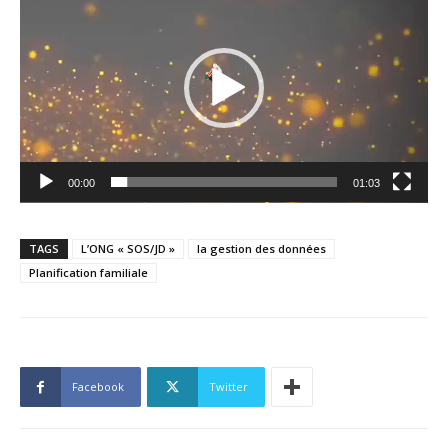
vidéo
00:00
01:03
TAGS
L’ONG « SOS/JD »
la gestion des données
Planification familiale
Facebook
Twitter