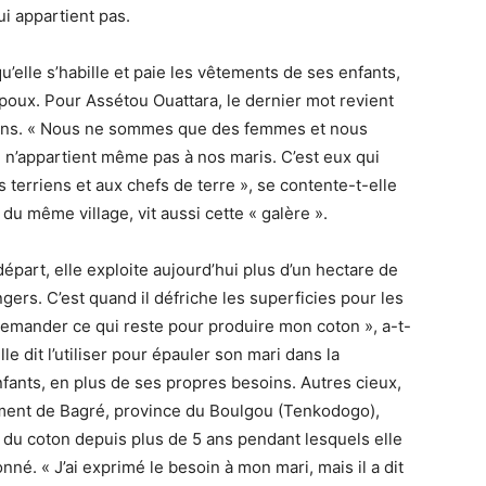
ui appartient pas.
qu’elle s’habille et paie les vêtements de ses enfants,
époux. Pour Assétou Ouattara, le dernier mot revient
riens. « Nous ne sommes que des femmes et nous
ui n’appartient même pas à nos maris. C’est eux qui
 terriens et aux chefs de terre », se contente-t-elle
u même village, vit aussi cette « galère ».
épart, elle exploite aujourd’hui plus d’un hectare de
ers. C’est quand il défriche les superficies pour les
 demander ce qui reste pour produire mon coton », a-t-
lle dit l’utiliser pour épauler son mari dans la
nfants, en plus de ses propres besoins. Autres cieux,
ement de Bagré, province du Boulgou (Tenkodogo),
du coton depuis plus de 5 ans pendant lesquels elle
né. « J’ai exprimé le besoin à mon mari, mais il a dit