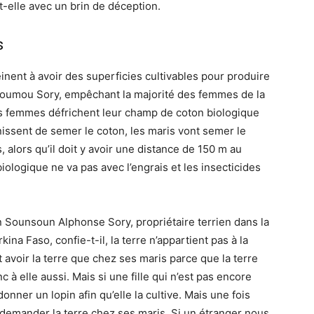
it-elle avec un brin de déception.
s
inent à avoir des superficies cultivables pour produire
rotoumou Sory, empêchant la majorité des femmes de la
es femmes défrichent leur champ de coton biologique
inissent de semer le coton, les maris vont semer le
alors qu’il doit y avoir une distance de 150 m au
ologique ne va pas avec l’engrais et les insecticides
on Sounsoun Alphonse Sory, propriétaire terrien dans la
na Faso, confie-t-il, la terre n’appartient pas à la
avoir la terre que chez ses maris parce que la terre
 à elle aussi. Mais si une fille qui n’est pas encore
nner un lopin afin qu’elle la cultive. Mais une fois
s demander la terre chez ses maris. Si un étranger nous