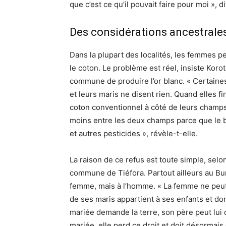
que c’est ce qu’il pouvait faire pour moi », d
Des considérations ancestrale
Dans la plupart des localités, les femmes pe
le coton. Le problème est réel, insiste Ko
commune de produire l’or blanc. « Certain
et leurs maris ne disent rien. Quand elles f
coton conventionnel à côté de leurs champs, 
moins entre les deux champs parce que le bi
et autres pesticides », révèle-t-elle.
La raison de ce refus est toute simple, sel
commune de Tiéfora. Partout ailleurs au Burki
femme, mais à l’homme. « La femme ne peut 
de ses maris appartient à ses enfants et donc
mariée demande la terre, son père peut lui do
mariée, elle perd ce droit et doit désormai