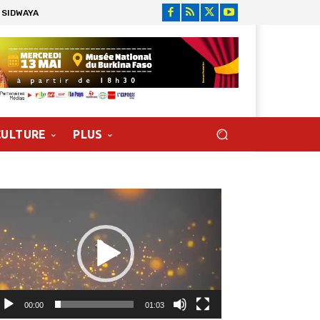
 SIDWAYA
CULTURE
PLUS
cteur
déo
00:00
01:03