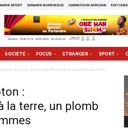
DWAYA SPORT
SIDWAYA NUMERIQUE
CARREFOUR AFRICAIN
EDITIONS
SOCIETE
FOCUS
ETRANGER
SPORT
duction du coton : L’inaccessibilité à la terre, un plomb dans l’aile...
Le
vi
ton :
 à la terre, un plomb
femmes