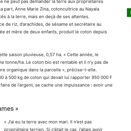
e ne peut pas demander la terre aux propriétaires
r sa part, Anne Marie Zina, cotoncultrice au Nayala
ès à la terre, mais en deçà de ses attentes.
 de riz, d’arachides, de sésame et secrétaire au
iée et mère de deux enfants, produit le coton depuis
ette saison pluvieuse, 0,57 ha. « Cette année, le
 tonne/ha. Le coton bio est rentable et il n’y pas de
e organique dans la parcelle », précise-t-elle.
00 à 500 kg de coton qui devait lui rapporter 950 000 F
 faire de l’argent, se cache une impuissance : avoir une
mmes »
« J’ai eu la terre avec mon mari. Il n’est pas
propriétaire terrien. Si c’était le cas, j’allais avoir