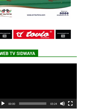
WEB TV SIDWAYA
cteur
déo
00:00
03:24