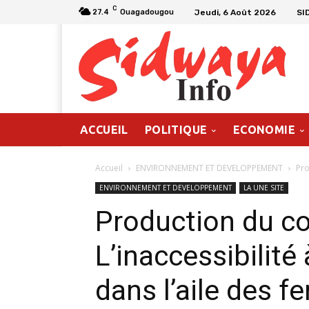
C
Jeudi, 6 Août 2026
SI
27.4
Ouagadougou
ACCUEIL
POLITIQUE
ECONOMIE
Accueil
ENVIRONNEMENT ET DEVELOPPEMENT
Pro
ENVIRONNEMENT ET DEVELOPPEMENT
LA UNE SITE
Production du co
L’inaccessibilité
dans l’aile des 