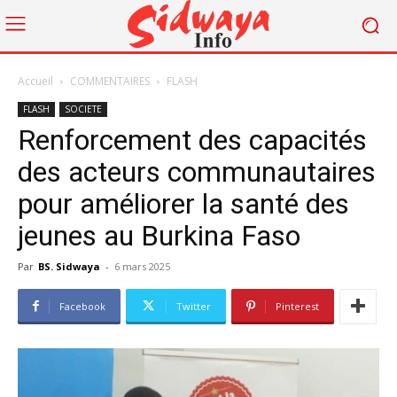
Accueil
COMMENTAIRES
FLASH
FLASH
SOCIETE
Renforcement des capacités
des acteurs communautaires
pour améliorer la santé des
jeunes au Burkina Faso
Par
BS. Sidwaya
-
6 mars 2025
Facebook
Twitter
Pinterest