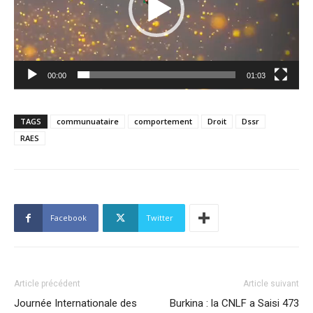
00:00
01:03
TAGS
communuataire
comportement
Droit
Dssr
RAES
Facebook
Twitter
Article précédent
Article suivant
Journée Internationale des
Burkina : la CNLF a Saisi 473