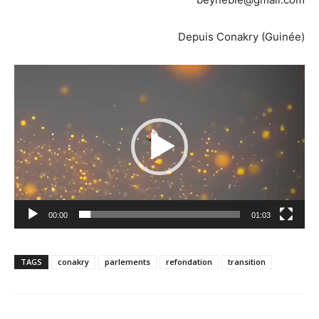
Depuis Conakry (Guinée)
Lecteur
vidéo
00:00
01:03
TAGS
conakry
parlements
refondation
transition