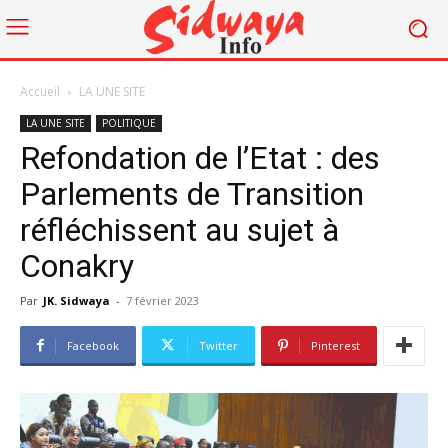
Accueil
LA UNE SITE
LA UNE SITE
POLITIQUE
Refondation de l’Etat : des
Parlements de Transition
réfléchissent au sujet à
Conakry
Par
JK. Sidwaya
-
7 février 2023
Facebook
Twitter
Pinterest