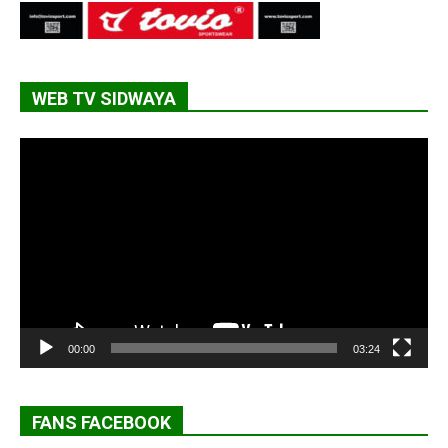
WEB TV SIDWAYA
Lecteur
vidéo
00:00
03:24
FANS FACEBOOK