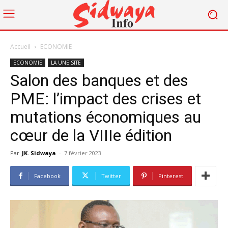
Accueil
ECONOMIE
ECONOMIE
LA UNE SITE
Salon des banques et des
PME: l’impact des crises et
mutations économiques au
cœur de la VIIIe édition
Par
JK. Sidwaya
-
7 février 2023
Facebook
Twitter
Pinterest