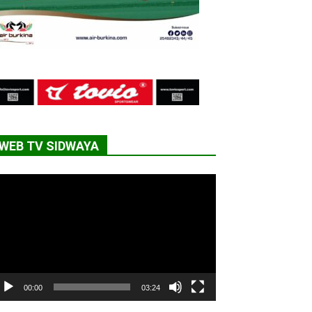
WEB TV SIDWAYA
cteur
déo
00:00
03:24