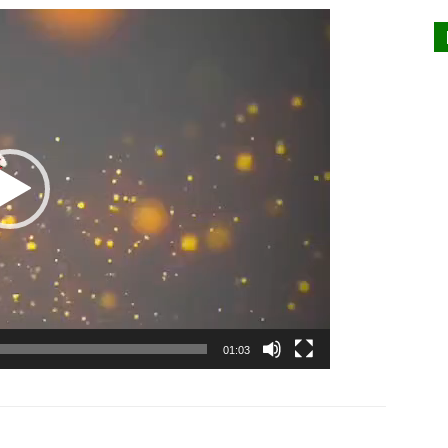
Lecteur
vidéo
01:03