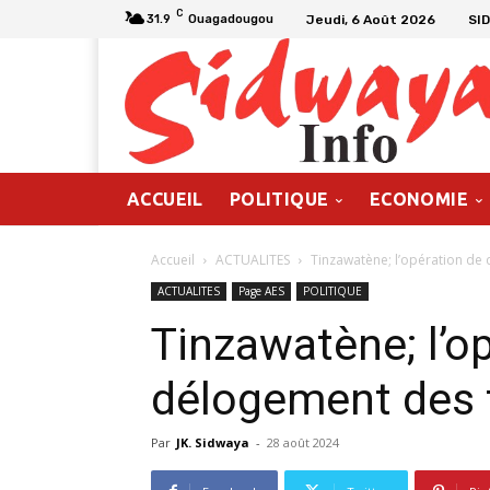
C
Jeudi, 6 Août 2026
SI
31.9
Ouagadougou
ACCUEIL
POLITIQUE
ECONOMIE
Accueil
ACTUALITES
Tinzawatène; l’opération de 
ACTUALITES
Page AES
POLITIQUE
Tinzawatène; l’o
délogement des t
Par
JK. Sidwaya
-
28 août 2024