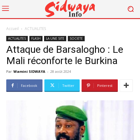
Accueil
ACTUALITES
ACTUALITES
FLASH
LA UNE SITE
SOCIETE
Attaque de Barsalogho : Le
Mali réconforte le Burkina
Par
Wamini SIDWAYA
-
28 août 2024
Facebook
Twitter
Pinterest