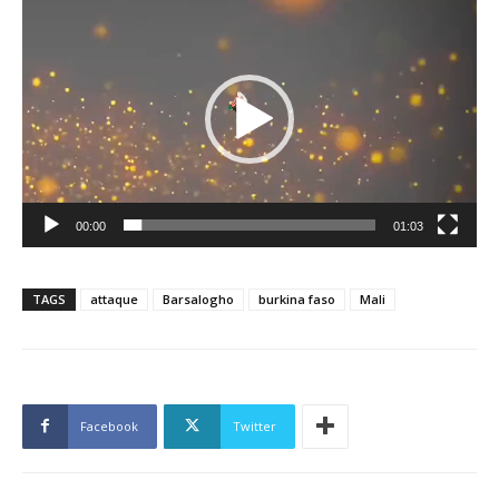
Lecteur
vidéo
00:00
01:03
TAGS
attaque
Barsalogho
burkina faso
Mali
Facebook
Twitter