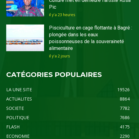
Culture met en demeure l’artiste Kosa
Pic
il y'a 23 heures
Pisciculture en cage flottante à Bagré :
plongée dans les eaux
poissonneuses de la souveraineté
alimentaire
il y'a 2 jours
CATÉGORIES POPULAIRES
LA UNE SITE
19526
ACTUALITES
8864
SOCIETE
7782
POLITIQUE
7686
FLASH
4175
ECONOMIE
2290