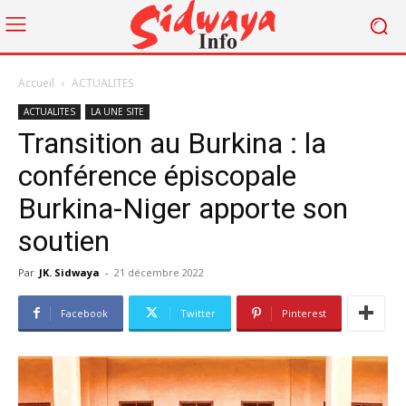
Accueil
ACTUALITES
ACTUALITES
LA UNE SITE
Transition au Burkina : la
conférence épiscopale
Burkina-Niger apporte son
soutien
Par
JK. Sidwaya
-
21 décembre 2022
Facebook
Twitter
Pinterest