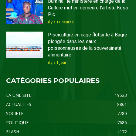
Burkina : le ministère en charge de la
Culture met en demeure l’artiste Kosa
Pic
il y'a 11 heures
Pisciculture en cage flottante à Bagré :
plongée dans les eaux
poissonneuses de la souveraineté
alimentaire
il y'a 1 jour
CATÉGORIES POPULAIRES
LA UNE SITE
19523
ACTUALITES
8861
SOCIETE
7780
POLITIQUE
7686
FLASH
4172