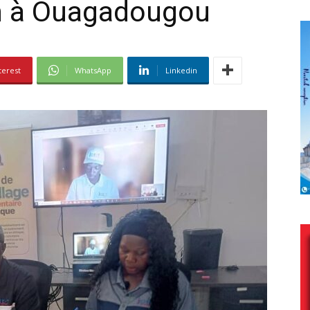
n à Ouagadougou
terest
WhatsApp
Linkedin