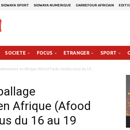
SIDWAYA SPORT
SIDWAYA NUMERIQUE
CARREFOUR AFRICAIN
EDITI
SOCIETE
FOCUS
ETRANGER
SPORT
alimentaire en Afrique (Afood Pack): rendez-vous du 16...
Le
vi
ballage
en Afrique (Afood
us du 16 au 19