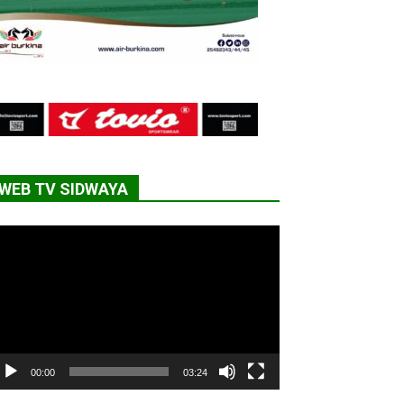
WEB TV SIDWAYA
cteur
déo
00:00
03:24