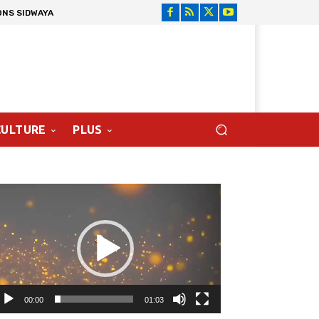
ONS SIDWAYA
CULTURE
PLUS
cteur
déo
00:00
01:03