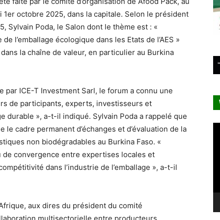
é faite par le comité d’organisation de Afood Pack, au
1er octobre 2025, dans la capitale. Selon le président
, Sylvain Poda, le Salon dont le thème est : «
 de l’emballage écologique dans les Etats de l’AES »
 dans la chaîne de valeur, en particulier au Burkina
e par ICE-T Investment Sarl, le forum a connu une
s de participants, experts, investisseurs et
e durable », a-t-il indiqué. Sylvain Poda a rappelé que
Le
me le cadre permanent d’échanges et d’évaluation de la
vi
lastiques non biodégradables au Burkina Faso. «
u de convergence entre expertises locales et
compétitivité dans l’industrie de l’emballage », a-t-il
Afrique, aux dires du président du comité
laboration multisectorielle entre producteurs,