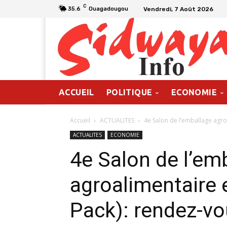
C
Vendredi, 7 Août 2026
35.6
Ouagadougou
ACCUEIL
POLITIQUE
ECONOMIE
Accueil
ACTUALITES
4e Salon de l’emballage agro
ACTUALITES
ECONOMIE
4e Salon de l’em
agroalimentaire 
Pack): rendez-vo