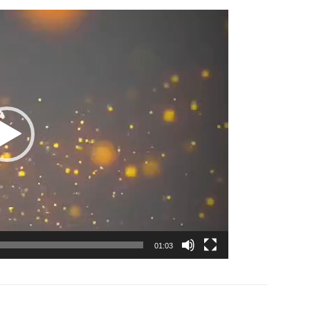
Lecteur
vidéo
01:03