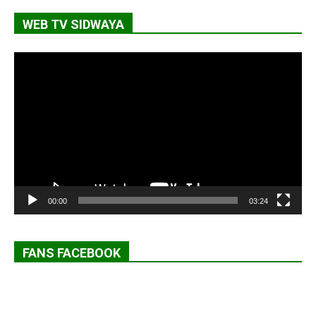
WEB TV SIDWAYA
Lecteur
vidéo
00:00
03:24
FANS FACEBOOK