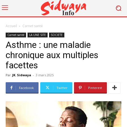
Accueil
Carnet santé
Carnet santé
LA UNE SITE
SOCIETE
Asthme : une maladie
chronique aux multiples
facettes
Par
JK. Sidwaya
-
3 mars 2025
Facebook
Twitter
Pinterest