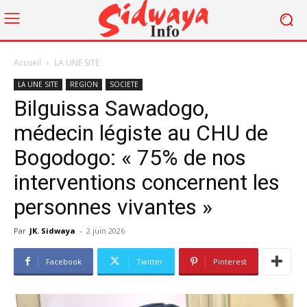
Accueil
LA UNE SITE
LA UNE SITE
REGION
SOCIETE
Bilguissa Sawadogo,
médecin légiste au CHU de
Bogodogo: « 75% de nos
interventions concernent les
personnes vivantes »
Par
JK. Sidwaya
-
2 juin 2026
Facebook
Twitter
Pinterest