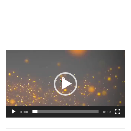
Lecteur
vidéo
00:00
01:03