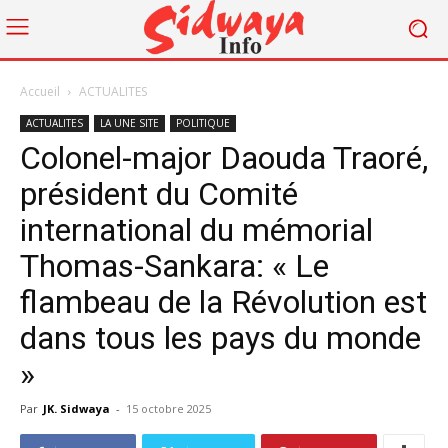
Accueil
ACTUALITES
ACTUALITES
LA UNE SITE
POLITIQUE
Colonel-major Daouda Traoré,
président du Comité
international du mémorial
Thomas-Sankara: « Le
flambeau de la Révolution est
dans tous les pays du monde
»
Par
JK. Sidwaya
-
15 octobre 2025