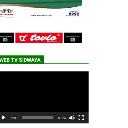
WEB TV SIDWAYA
cteur
déo
00:00
03:24