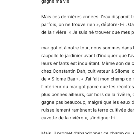
gagne ma vie.
Mais ces dernières années, l’eau disparaît t
parfois, on ne trouve rien », déplore-t-il. 
de la rivière. « Je suis né trouver que mes p
marigot et à notre tour, nous sommes dans le
rappelle le jardinier avant d’indiquer que l’a
leurs enfants est inquiétant. Même son de 
chez Constantin Dah, cultivateur à Silome da
de « Silome Baa ». « J’ai fait mon champ de 
l’intérieur du marigot parce que les récolte
plus bonnes ailleurs, car hors de la rivière,
gagne pas beaucoup, malgré que les eaux 
ruissellement ramènent la terre cultivée dan
cuvette de la rivière », s’indigne-t-il.
Mais, il promet d’abandonner ce champ qui se