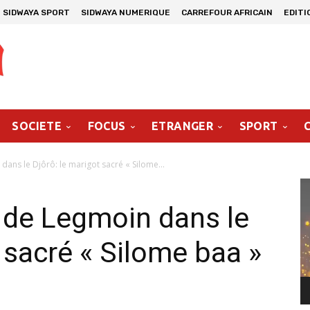
SIDWAYA SPORT
SIDWAYA NUMERIQUE
CARREFOUR AFRICAIN
EDITI
SOCIETE
FOCUS
ETRANGER
SPORT
ns le Djôrô: le marigot sacré « Silome...
Le
vi
de Legmoin dans le
 sacré « Silome baa »