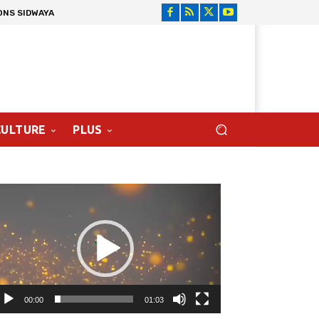
ONS SIDWAYA
CULTURE
PLUS
cteur
déo
00:00
01:03