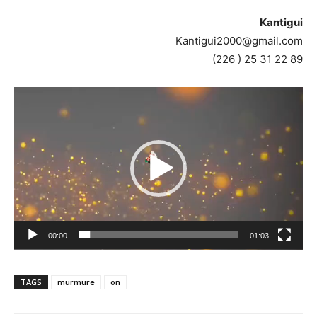
Kantigui
Kantigui2000@gmail.com
(226 ) 25 31 22 89
Lecteur
vidéo
00:00
01:03
TAGS
murmure
on