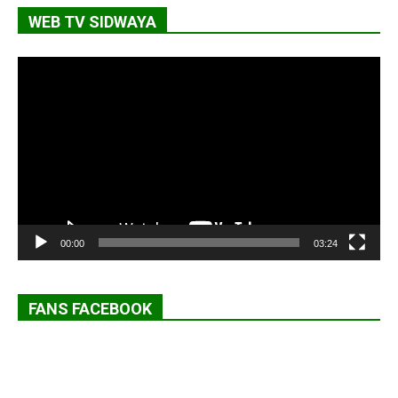
WEB TV SIDWAYA
Lecteur
vidéo
00:00
03:24
FANS FACEBOOK