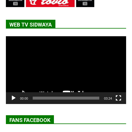
WEB TV SIDWAYA
Lecteur
vidéo
00:00
03:24
FANS FACEBOOK