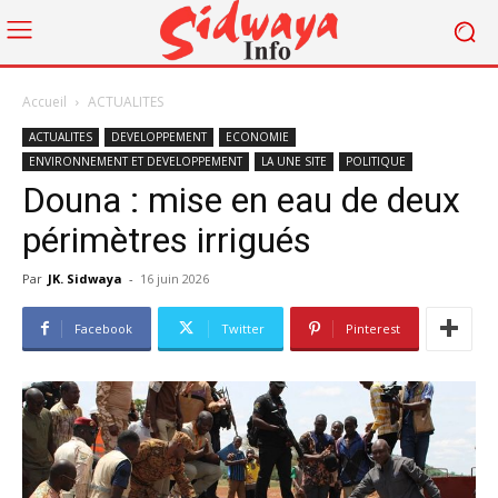
Accueil
ACTUALITES
ACTUALITES
DEVELOPPEMENT
ECONOMIE
ENVIRONNEMENT ET DEVELOPPEMENT
LA UNE SITE
POLITIQUE
Douna : mise en eau de deux
périmètres irrigués
Par
JK. Sidwaya
-
16 juin 2026
Facebook
Twitter
Pinterest