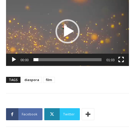
Lecteur
vidéo
00:00
01:03
TAGS
diaspora
film
Facebook
Twitter