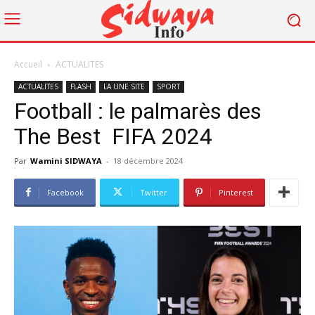
Accueil
ACTUALITES
ACTUALITES
FLASH
LA UNE SITE
SPORT
Football : le palmarès des
The Best FIFA 2024
Par
Wamini SIDWAYA
-
18 décembre 2024
Facebook
Twitter
Pinterest