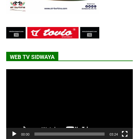
WEB TV SIDWAYA
Lecteur
vidéo
00:00
03:24