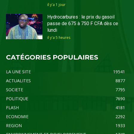
il y'a 1 jour
Hydrocarbures : le prix du gasoil
passe de 675 à 750 F CFA dès ce
lundi
il y'a 5 heures
CATÉGORIES POPULAIRES
LA UNE SITE
19541
ACTUALITES
8877
SOCIETE
7795
POLITIQUE
7690
FLASH
4181
ECONOMIE
2292
REGION
1933