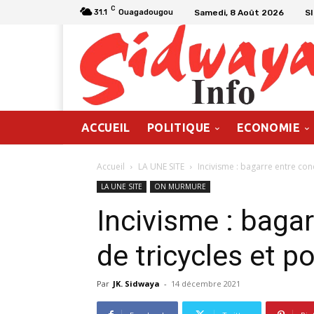
C
Samedi, 8 Août 2026
S
31.1
Ouagadougou
ACCUEIL
POLITIQUE
ECONOMIE
Accueil
LA UNE SITE
Incivisme : bagarre entre cond
LA UNE SITE
ON MURMURE
Incivisme : baga
de tricycles et po
Par
JK. Sidwaya
-
14 décembre 2021