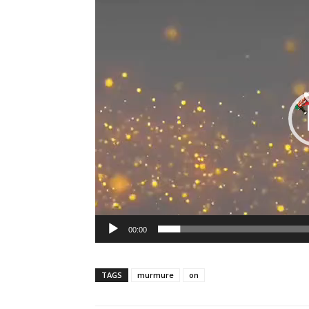
00:00
TAGS
murmure
on