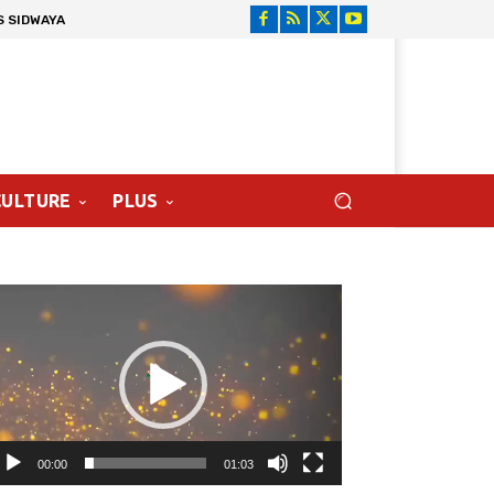
S SIDWAYA
CULTURE
PLUS
cteur
déo
00:00
01:03