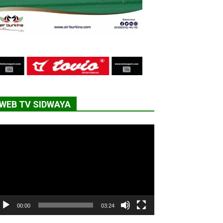
WEB TV SIDWAYA
cteur
déo
00:00
03:24