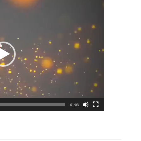
Lecteur
vidéo
01:03