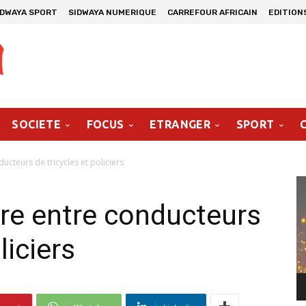
IDWAYA SPORT
SIDWAYA NUMERIQUE
CARREFOUR AFRICAIN
EDITION
SOCIETE
FOCUS
ETRANGER
SPORT
ucteurs de tricycles et policiers
Le
vi
rre entre conducteurs
liciers