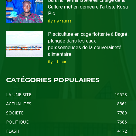
Burkina : le ministère en charge de la
Culture met en demeure l’artiste Kosa
Pic
il y'a 9 heures
Pisciculture en cage flottante à Bagré :
plongée dans les eaux
poissonneuses de la souveraineté
alimentaire
il y'a 1 jour
CATÉGORIES POPULAIRES
LA UNE SITE
19523
ACTUALITES
8861
SOCIETE
7780
POLITIQUE
7686
FLASH
4172