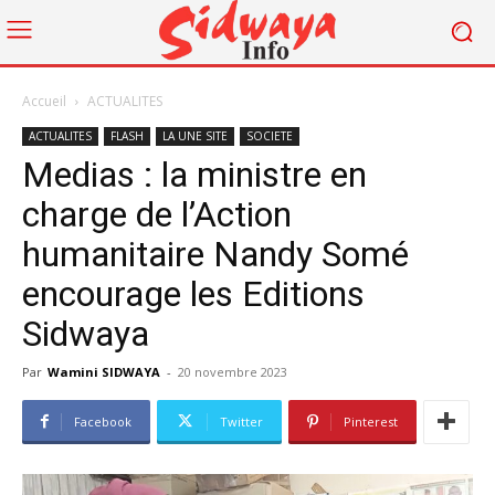
Accueil
ACTUALITES
ACTUALITES
FLASH
LA UNE SITE
SOCIETE
Medias : la ministre en
charge de l’Action
humanitaire Nandy Somé
encourage les Editions
Sidwaya
Par
Wamini SIDWAYA
-
20 novembre 2023
Facebook
Twitter
Pinterest