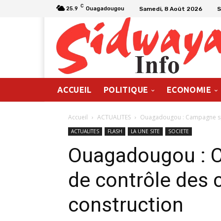
C
Samedi, 8 Août 2026
S
25.9
Ouagadougou
ACCUEIL
POLITIQUE
ECONOMIE
Accueil
ACTUALITES
Ouagadougou : Campagne spé
ACTUALITES
FLASH
LA UNE SITE
SOCIETE
Ouagadougou : 
de contrôle des 
construction