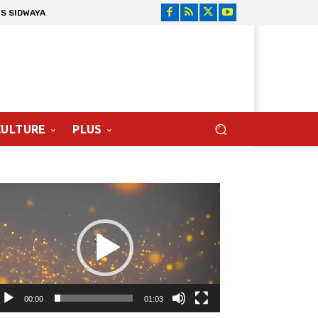
S SIDWAYA
CULTURE
PLUS
cteur
déo
00:00
01:03