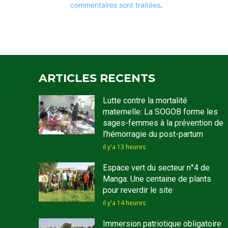
commentaires sont traitées
.
ARTICLES RECENTS
Lutte contre la mortalité
maternelle: La SOGOB forme les
sages-femmes à la prévention de
l’hémorragie du post-partum
il y'a 13 heures
Espace vert du secteur n°4 de
Manga: Une centaine de plants
pour reverdir le site
il y'a 14 heures
Immersion patriotique obligatoire