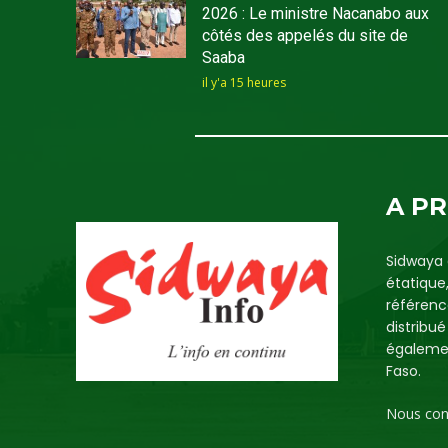
2026 : Le ministre Nacanabo aux
côtés des appelés du site de
Saaba
il y'a 15 heures
A P
Sidwaya 
étatique
référenc
distribu
égalemen
Faso.
Nous con