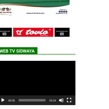
WEB TV SIDWAYA
cteur
déo
00:00
03:24