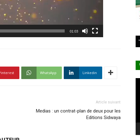
01:03
Pinterest
WhatsApp
Linkedin
Le
vi
Article suivant
Medias : un contrat-plan de deux pour les
Editions Sidwaya
'AUTEUR