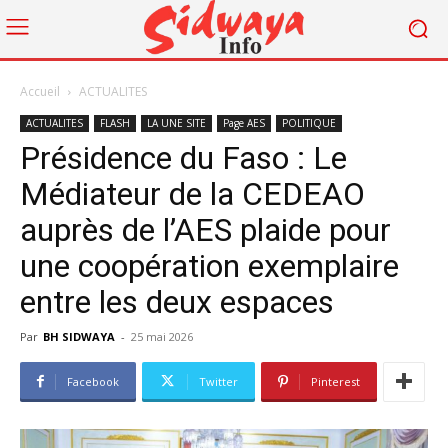
Accueil
ACTUALITES
ACTUALITES
FLASH
LA UNE SITE
Page AES
POLITIQUE
Présidence du Faso : Le
Médiateur de la CEDEAO
auprès de l’AES plaide pour
une coopération exemplaire
entre les deux espaces
Par
BH SIDWAYA
-
25 mai 2026
Facebook
Twitter
Pinterest