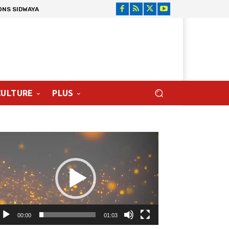
ONS SIDWAYA
CULTURE
PLUS
cteur
déo
00:00
01:03