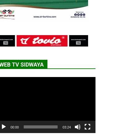
WEB TV SIDWAYA
cteur
déo
00:00
03:24