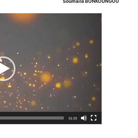
Soumaïla BONKOUNGOU
Lecteur
vidéo
01:03