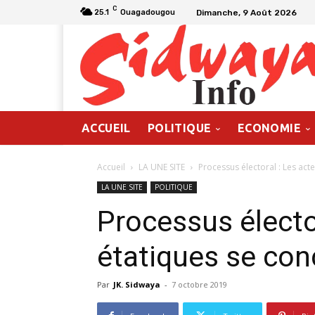
C
Dimanche, 9 Août 2026
25.1
Ouagadougou
ACCUEIL
POLITIQUE
ECONOMIE
Accueil
LA UNE SITE
Processus électoral : Les act
LA UNE SITE
POLITIQUE
Processus électo
étatiques se con
Par
JK. Sidwaya
-
7 octobre 2019