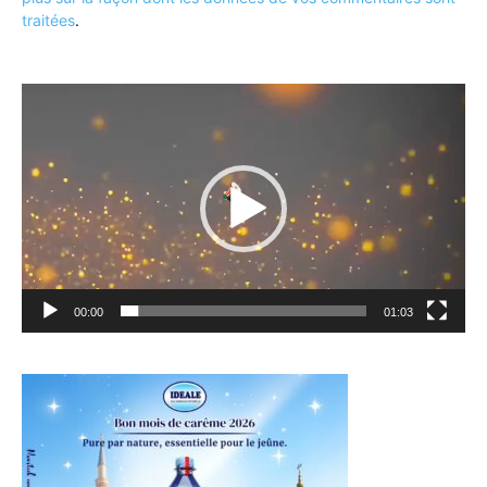
traitées
.
Lecteur
vidéo
00:00
01:03