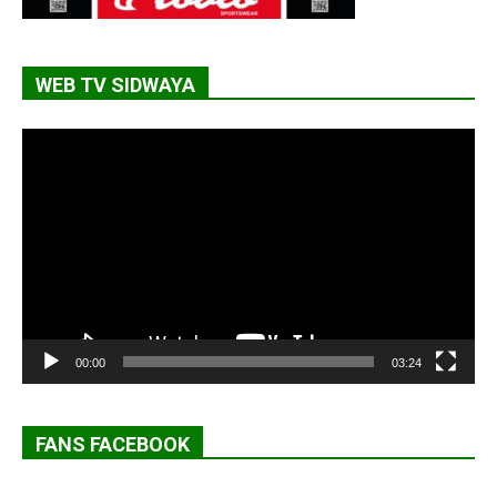
WEB TV SIDWAYA
Lecteur
vidéo
00:00
03:24
FANS FACEBOOK