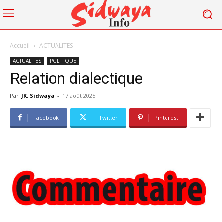
Accueil
ACTUALITES
ACTUALITES
POLITIQUE
Relation dialectique
Par
JK. Sidwaya
-
17 août 2025
Facebook
Twitter
Pinterest